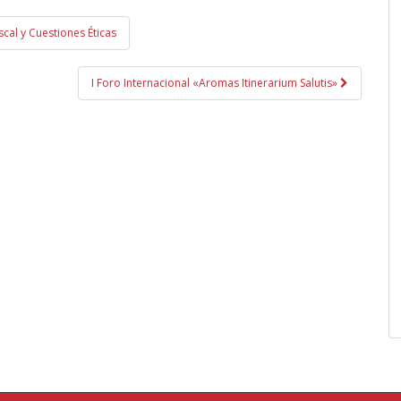
cal y Cuestiones Éticas
I Foro Internacional «Aromas Itinerarium Salutis»