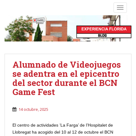
S
TOGGLE
k
i
p
t
o
m
a
i
Alumnado de Videojuegos
n
se adentra en el epicentro
c
o
del sector durante el BCN
n
Game Fest
t
e
n
14 octubre, 2025
t
El centro de actividades ‘La Farga’ de l’Hospitalet de
Llobregat ha acogido del 10 al 12 de octubre el BCN