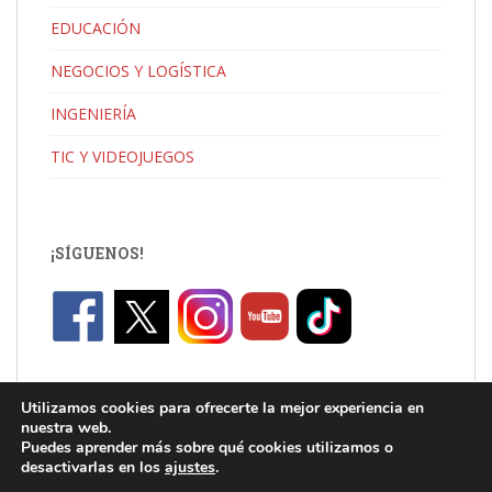
EDUCACIÓN
NEGOCIOS Y LOGÍSTICA
INGENIERÍA
TIC Y VIDEOJUEGOS
¡SÍGUENOS!
Utilizamos cookies para ofrecerte la mejor experiencia en
nuestra web.
Puedes aprender más sobre qué cookies utilizamos o
desactivarlas en los
ajustes
.
C/ Jaume I, Catarroja |
info.uni@florida-uni.es
| +34 96 122 03 80