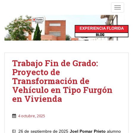
S
TOGGLE
k
i
p
t
o
m
a
i
Trabajo Fin de Grado:
n
Proyecto de
c
o
Transformación de
n
Vehículo en Tipo Furgón
t
en Vivienda
e
n
t
4 octubre, 2025
El 26 de septiembre de 2025
Joel Pomar Prieto
alumno