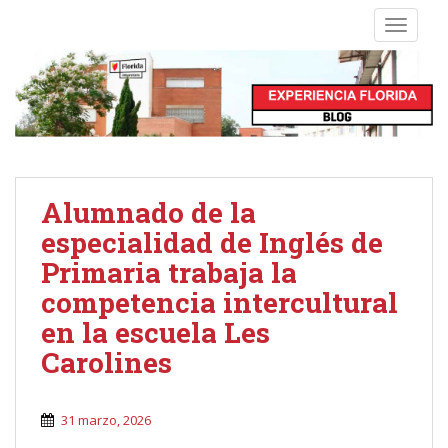
S
TOGGLE
k
i
p
t
o
m
a
i
Alumnado de la
n
especialidad de Inglés de
c
o
Primaria trabaja la
n
competencia intercultural
t
en la escuela Les
e
Carolines
n
t
31 marzo, 2026