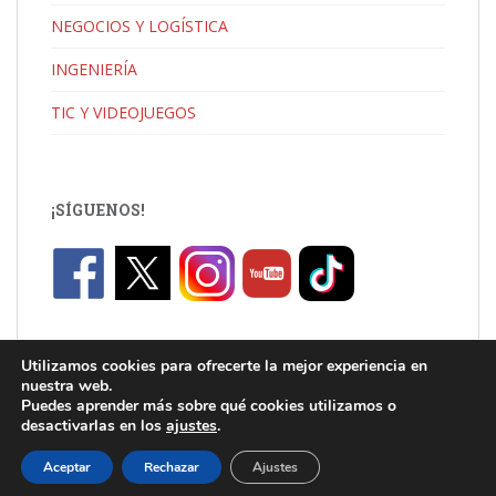
NEGOCIOS Y LOGÍSTICA
INGENIERÍA
TIC Y VIDEOJUEGOS
¡SÍGUENOS!
Utilizamos cookies para ofrecerte la mejor experiencia en
nuestra web.
Puedes aprender más sobre qué cookies utilizamos o
desactivarlas en los
ajustes
.
C/ Jaume I, Catarroja |
info.uni@florida-uni.es
| +34 96 122 03 80
Aceptar
Rechazar
Ajustes
Theme por
Colorlib
Desarrollado por
WordPress