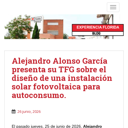
S
TOGGLE
k
i
p
t
o
m
a
i
Alejandro Alonso García
n
presenta su TFG sobre el
c
o
diseño de una instalación
n
solar fotovoltaica para
t
autoconsumo.
e
n
t
26 junio, 2026
El pasado jueves, 25 de junio de 2026,
Alejandro