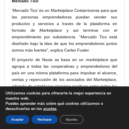
Mercado Tico
‘Mercado Tico’ es un
Marketplace
Costarricense para que
las personas emprendedoras puedan vender sus
productos y servicios a través de la plataforma en
formato de
Marketplace
y así terminar con el
emprendimiento por subsistencia. “Mercado Tico está
diseñado bajo la idea de que los emprendedores juntos
somos más fuertes”, explica Carles Fuster.
El proyecto de Navia se basa en un
marketplace
que
agrupa a todas las cooperativas y emprendedores del
país en una misma plataforma para impulsar el alcance,
ventas y repercusión de los asociados del Marketplace,
además de establecer sinergias positivas entre todos los
Utilizamos cookies para ofrecerte la mejor experiencia en
miembros que forman parte del proyecto. “De esta forma,
nuestra web.
generamos más visibilidad y crearemos oportunidades a
Puedes aprender más sobre qué cookies utilizamos o
todas las personas, tanto dentro como fuera de Costa
desactivarlas en los
ajustes
.
Rica”, explica Miguel Egido.
Aceptar
Rechazar
Ajustes
A raíz de Mercado Tico, los emprendedores de Navia han
creado Mercado Central, un proyecto internacional