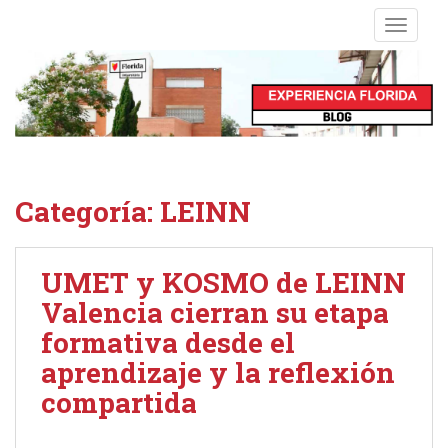
S
TOGGLE
k
i
p
t
o
m
a
i
Categoría:
LEINN
n
c
o
UMET y KOSMO de LEINN
n
Valencia cierran su etapa
t
e
formativa desde el
n
aprendizaje y la reflexión
t
compartida