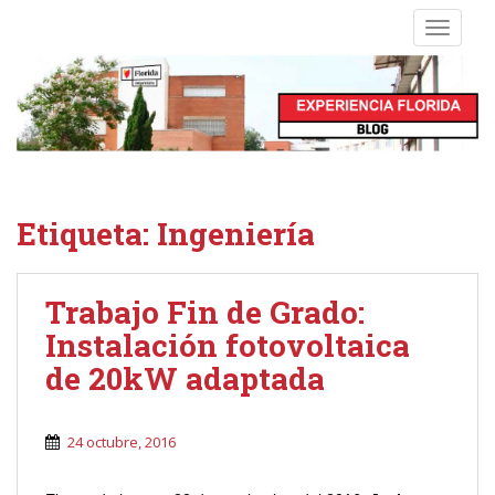
S
TOGGLE
k
i
p
t
o
m
a
i
Etiqueta:
Ingeniería
n
c
o
Trabajo Fin de Grado:
n
Instalación fotovoltaica
t
e
de 20kW adaptada
n
t
24 octubre, 2016