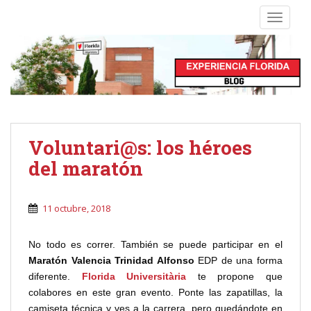
S
TOGGLE
k
i
p
t
o
m
a
i
Voluntari@s: los héroes
n
del maratón
c
o
n
11 octubre, 2018
t
e
No todo es correr. También se puede participar en el
n
Maratón Valencia Trinidad Alfonso
EDP de una forma
t
diferente.
Florida Universitària
te propone que
colabores en este gran evento. Ponte las zapatillas, la
camiseta técnica y ves a la carrera, pero quedándote en