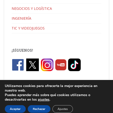
NEGOCIOS Y LOGÍSTICA
INGENIERÍA
TIC Y VIDEOJUEGOS
¡SÍGUENOS!
Utilizamos cookies para ofrecerte la mejor experiencia en
nuestra web.
Puedes aprender más sobre qué cookies utilizamos o
desactivarlas en los
ajustes
.
C/ Jaume I, Catarroja |
info.uni@florida-uni.es
| +34 96 122 03 80
Aceptar
Rechazar
Ajustes
Theme por
Colorlib
Desarrollado por
WordPress