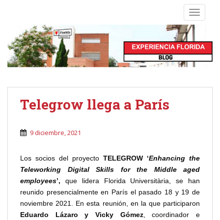
S
TOGGLE
k
i
p
t
o
m
a
i
Telegrow llega a París
n
c
o
9 diciembre, 2021
n
t
Los socios del proyecto
TELEGROW ‘
Enhancing the
e
Teleworking Digital Skills for the Middle aged
n
employees
’,
que lidera Florida Universitària, se han
t
reunido presencialmente en París el pasado 18 y 19 de
noviembre 2021. En esta reunión, en la que participaron
Eduardo Lázaro y Vicky Gómez
, coordinador e