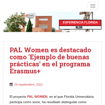
S
TOGGLE
k
i
p
t
o
m
a
i
PAL Women es destacado
n
como ‘Ejemplo de buenas
c
o
prácticas’ en el programa
n
Erasmus+
t
e
n
20 septiembre, 2022
t
El proyecto
PAL WOMEN
, en el que Florida Universitària
participa como socio, ha resultado distinguido como