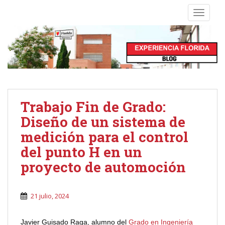
S
TOGGLE
k
i
p
t
o
m
a
i
Trabajo Fin de Grado:
n
Diseño de un sistema de
c
o
medición para el control
n
del punto H en un
t
proyecto de automoción
e
n
t
21 julio, 2024
Javier Guisado Raga, alumno del
Grado en Ingeniería