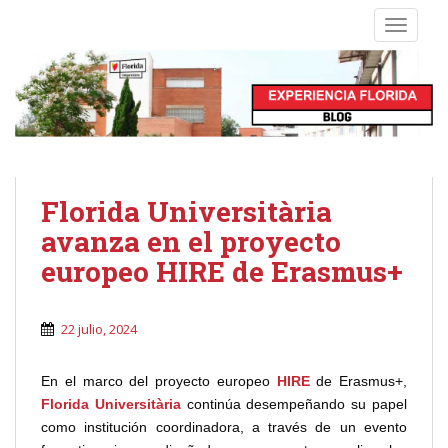
S
TOGGLE
k
i
p
t
o
m
a
i
Florida Universitària
n
avanza en el proyecto
c
europeo HIRE de Erasmus+
o
n
t
22 julio, 2024
e
n
t
En el marco del proyecto europeo
HIRE
de Erasmus+,
Florida Universitària
continúa desempeñando su papel
como institución coordinadora, a través de un evento