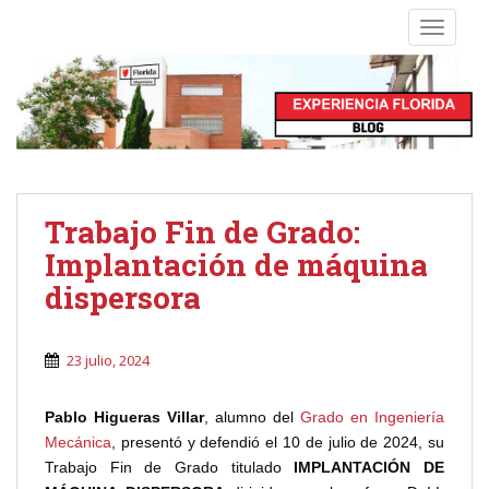
S
TOGGLE
k
i
p
t
o
m
a
i
Trabajo Fin de Grado:
n
Implantación de máquina
c
o
dispersora
n
t
23 julio, 2024
e
n
t
Pablo Higueras Villar
, alumno del
Grado en Ingeniería
Mecánica
, presentó y defendió el 10 de julio de 2024, su
Trabajo Fin de Grado titulado
IMPLANTACIÓN DE