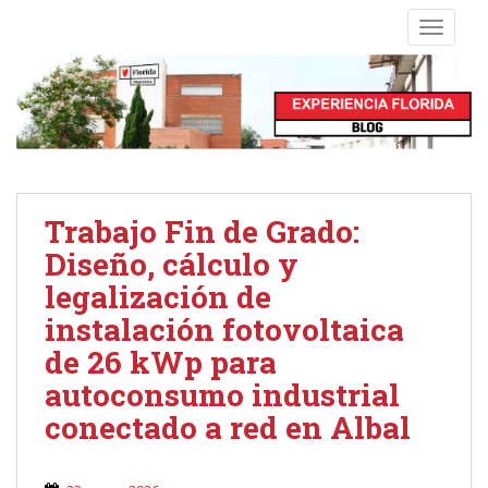
S
TOGGLE
k
i
p
t
o
m
a
i
Trabajo Fin de Grado:
n
Diseño, cálculo y
c
o
legalización de
n
instalación fotovoltaica
t
de 26 kWp para
e
autoconsumo industrial
n
t
conectado a red en Albal