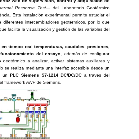
terfaz web de supervisión, control y adquisición de
hermal Response Test
— del Laboratorio Geotérmico
ència. Esta instalación experimental permite estudiar el
 diferentes intercambiadores geotérmicos, por lo que
e facilite la visualización y gestión de las variables del
 en tiempo real temperaturas, caudales, presiones,
 funcionamiento del ensayo
, además de configurar
geotérmico a analizar, activar sistemas auxiliares y
llo se realiza mediante una interfaz accesible desde un
on un
PLC Siemens S7-1214 DC/DC/DC
a través del
 el framework AWP de Siemens.