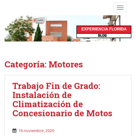
S
TOGGLE
k
i
p
t
o
m
a
i
Categoría:
Motores
n
c
o
Trabajo Fin de Grado:
n
Instalación de
t
e
Climatización de
n
Concesionario de Motos
t
16 noviembre, 2020