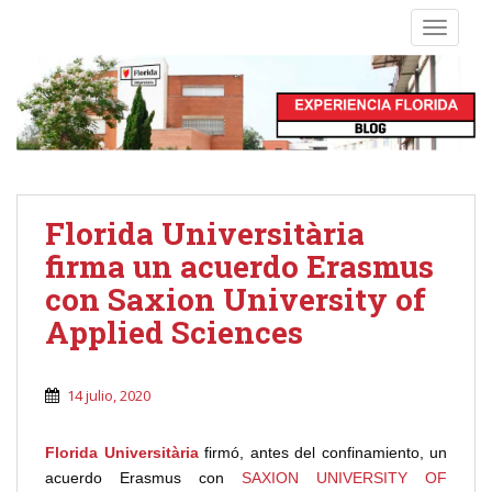
S
TOGGLE
k
i
p
t
o
m
a
i
Florida Universitària
n
firma un acuerdo Erasmus
c
o
con Saxion University of
n
Applied Sciences
t
e
n
14 julio, 2020
t
Florida Universitària
firmó, antes del confinamiento, un
acuerdo Erasmus con
SAXION UNIVERSITY OF