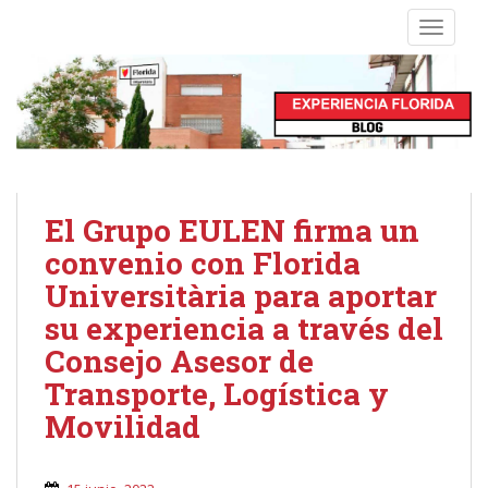
S
TOGGLE
k
i
p
t
o
m
a
i
El Grupo EULEN firma un
n
convenio con Florida
c
Universitària para aportar
o
n
su experiencia a través del
t
Consejo Asesor de
e
Transporte, Logística y
n
t
Movilidad