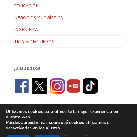
EDUCACIÓN
NEGOCIOS Y LOGÍSTICA
INGENIERÍA
TIC Y VIDEOJUEGOS
¡SÍGUENOS!
Utilizamos cookies para ofrecerte la mejor experiencia en
nuestra web.
Puedes aprender más sobre qué cookies utilizamos o
desactivarlas en los
ajustes
.
C/ Jaume I, Catarroja |
info.uni@florida-uni.es
| +34 96 122 03 80