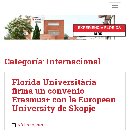
S
TOGGLE
k
i
p
t
o
m
a
i
Categoría:
Internacional
n
c
o
Florida Universitària
n
firma un convenio
t
e
Erasmus+ con la European
n
University de Skopje
t
6 febrero, 2020